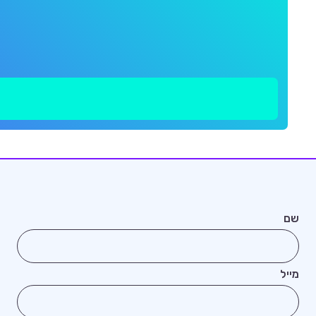
שם
מייל